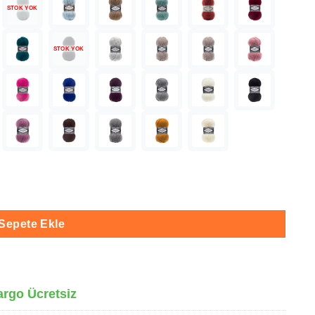
STOK YOK
STOK YOK
7 adet
Sepete Ekle
argo Ücretsiz