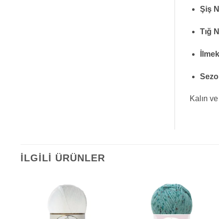
Şiş 
Tığ 
İlmek
Sezo
Kalın ve
İLGILI ÜRÜNLER