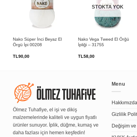
STOKTA YOK
+
+
Nako Süper İnci Beyaz El
Nako Vega Tweed El Örğü
 –
Örgü İpi 00208
İpliği – 31755
TL
90,00
TL
58,00
Menu
Hakkımızd
Ölmez Tuhafiye, el işi ve dikiş
Gizlilik Poli
malzemelerinde kaliteli ve uygun fiyatlı
ürünler sunuyor. İplik, düğme, kumaş ve
Değişim ve 
daha fazlası için hemen keşfedin!