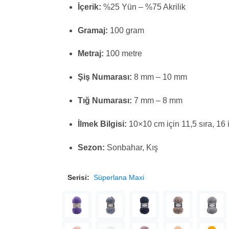
İçerik:
%25 Yün – %75 Akrilik
Gramaj:
100 gram
Metraj:
100 metre
Şiş Numarası:
8 mm – 10 mm
Tığ Numarası:
7 mm – 8 mm
İlmek Bilgisi:
10×10 cm için 11,5 sıra, 16 
Sezon:
Sonbahar, Kış
Serisi:
Süperlana Maxi