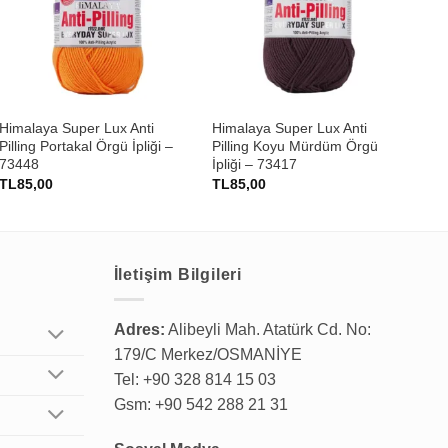
+
+
Himalaya Super Lux Anti
Himalaya Super Lux Anti
Nak
Pilling Portakal Örgü İpliği –
Pilling Koyu Mürdüm Örgü
Örg
73448
İpliği – 73417
TL
85,00
TL
85,00
TL
İletişim Bilgileri
Adres:
Alibeyli Mah. Atatürk Cd. No:
179/C Merkez/OSMANİYE
Tel: +90 328 814 15 03
Gsm: +90 542 288 21 31