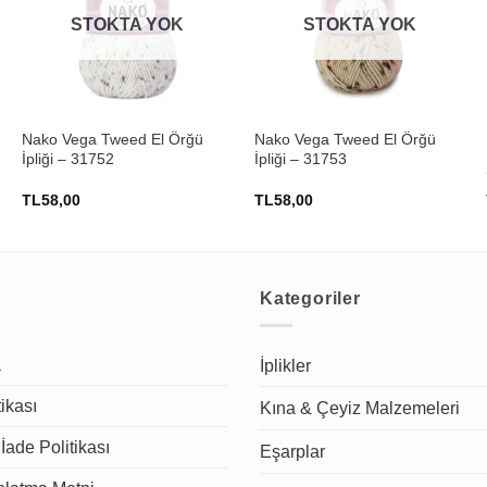
STOKTA YOK
STOKTA YOK
+
+
Nako Vega Tweed El Örğü
Nako Vega Tweed El Örğü
İpliği – 31752
İpliği – 31753
TL
58,00
TL
58,00
Kategoriler
a
İplikler
tikası
Kına & Çeyiz Malzemeleri
İade Politikası
Eşarplar