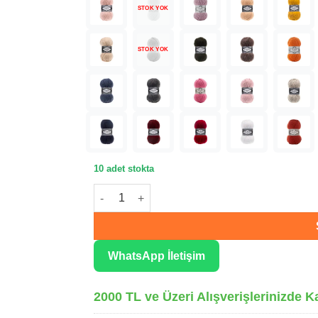
STOK YOK
STOK YOK
10 adet stokta
Alize Süperlana Maxi Koyu Taba Örgü İpliği 59
WhatsApp İletişim
2000 TL ve Üzeri Alışverişlerinizde K