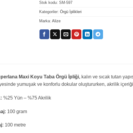
Stok kodu:
SM-597
Kategoriler:
Örgü İplikleri
Marka:
Alize
üperlana Maxi Koyu Taba Örgü İpliği,
kalın ve sıcak tutan yapısı
yesinde yumuşak ve konforlu dokular oluştururken, akrilik içeriği da
k:
%25 Yün – %75 Akrilik
aj:
100 gram
j:
100 metre