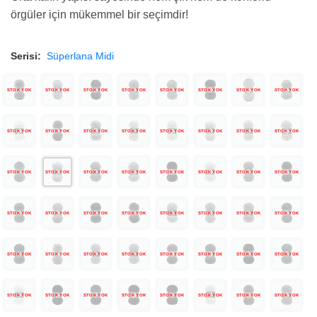
örgüler için mükemmel bir seçimdir!
Serisi:
Süperlana Midi
STOK YOK
STOK YOK
STOK YOK
STOK YOK
STOK YOK
STOK YOK
STOK YOK
STOK YOK
STOK YOK
STOK YOK
STOK YOK
STOK YOK
STOK YOK
STOK YOK
STOK YOK
STOK YOK
STOK YOK
STOK YOK
STOK YOK
STOK YOK
STOK YOK
STOK YOK
STOK YOK
STOK YOK
STOK YOK
STOK YOK
STOK YOK
STOK YOK
STOK YOK
STOK YOK
STOK YOK
STOK YOK
STOK YOK
STOK YOK
STOK YOK
STOK YOK
STOK YOK
STOK YOK
STOK YOK
STOK YOK
STOK YOK
STOK YOK
STOK YOK
STOK YOK
STOK YOK
STOK YOK
STOK YOK
STOK YOK