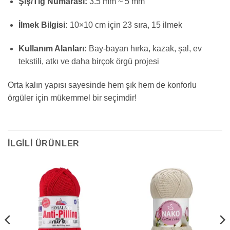
Şiş/Tığ Numarası:
3.5 mm ~ 5 mm
İlmek Bilgisi:
10×10 cm için 23 sıra, 15 ilmek
Kullanım Alanları:
Bay-bayan hırka, kazak, şal, ev
tekstili, atkı ve daha birçok örgü projesi
Orta kalın yapısı sayesinde hem şık hem de konforlu
örgüler için mükemmel bir seçimdir!
İLGILI ÜRÜNLER