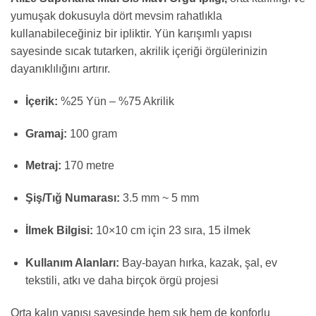
yumuşak dokusuyla dört mevsim rahatlıkla
kullanabileceğiniz bir ipliktir. Yün karışımlı yapısı
sayesinde sıcak tutarken, akrilik içeriği örgülerinizin
dayanıklılığını artırır.
İçerik:
%25 Yün – %75 Akrilik
Gramaj:
100 gram
Metraj:
170 metre
Şiş/Tığ Numarası:
3.5 mm ~ 5 mm
İlmek Bilgisi:
10×10 cm için 23 sıra, 15 ilmek
Kullanım Alanları:
Bay-bayan hırka, kazak, şal, ev
tekstili, atkı ve daha birçok örgü projesi
Orta kalın yapısı sayesinde hem şık hem de konforlu