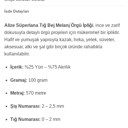
İade Detayları
Alize Süperlana Tığ Bej Melanj Örgü İpliği
, ince ve zarif
dokusuyla detaylı örgü projeleri için mükemmel bir ipliktir.
Hafif ve yumuşak yapısıyla kazak, hırka, yelek, süveter,
aksesuar, atkı ve şal gibi birçok üründe rahatlıkla
kullanılabilir.
İçerik:
%25 Yün – %75 Akrilik
Gramaj:
100 gram
Metraj:
570 metre
Şiş Numarası:
2 – 2,5 mm
Tığ Numarası:
0 – 2 mm