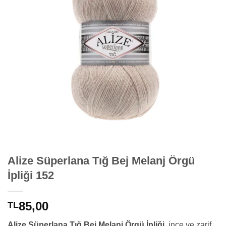
Alize Süperlana Tığ Bej Melanj Örgü
İpliği 152
85,00
TL
Alize Süperlana Tığ Bej Melanj Örgü İpliği
, ince ve zarif