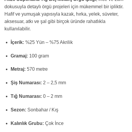
dokusuyla detaylı örgü projeleri için mükemmel bir ipliktir.
Hafif ve yumuşak yapısıyla kazak, hırka, yelek, süveter,
aksesuar, atkı ve şal gibi birçok üründe rahatlıkla
kullanılabilir.
İçerik:
%25 Yün – %75 Akrilik
Gramaj:
100 gram
Metraj:
570 metre
Şiş Numarası:
2 – 2,5 mm
Tığ Numarası:
0 – 2 mm
Sezon:
Sonbahar / Kış
Kalınlık Grubu:
Çok İnce