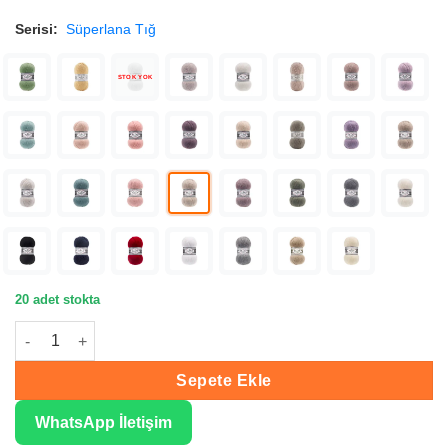
Serisi:
Süperlana Tığ
STOK YOK
20 adet stokta
Alize Süperlana Tığ Bej Melanj Örgü İpliği 152 adet
Sepete Ekle
WhatsApp İletişim