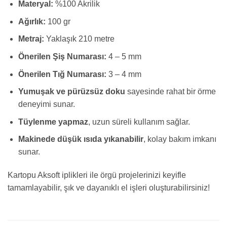
Materyal:
%100 Akrilik
Ağırlık:
100 gr
Metraj:
Yaklaşık 210 metre
Önerilen Şiş Numarası:
4 – 5 mm
Önerilen Tığ Numarası:
3 – 4 mm
Yumuşak ve pürüzsüz doku
sayesinde rahat bir örme
deneyimi sunar.
Tüylenme yapmaz
, uzun süreli kullanım sağlar.
Makinede düşük ısıda yıkanabilir
, kolay bakım imkanı
sunar.
Kartopu Aksoft iplikleri ile örgü projelerinizi keyifle
tamamlayabilir, şık ve dayanıklı el işleri oluşturabilirsiniz!