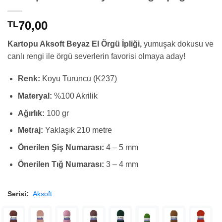
70,00
TL
Kartopu Aksoft Beyaz El Örgü İpliği,
yumuşak dokusu ve
canlı rengi ile örgü severlerin favorisi olmaya aday!
Renk:
Koyu Turuncu (K237)
Materyal:
%100 Akrilik
Ağırlık:
100 gr
Metraj:
Yaklaşık 210 metre
Önerilen Şiş Numarası:
4 – 5 mm
Önerilen Tığ Numarası:
3 – 4 mm
Serisi:
Aksoft