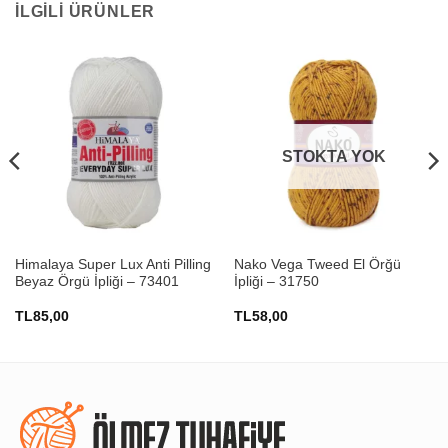
İLGILI ÜRÜNLER
STOKTA YOK
Himalaya Super Lux Anti Pilling
Nako Vega Tweed El Örğü
Beyaz Örgü İpliği – 73401
İpliği – 31750
TL
85,00
TL
58,00