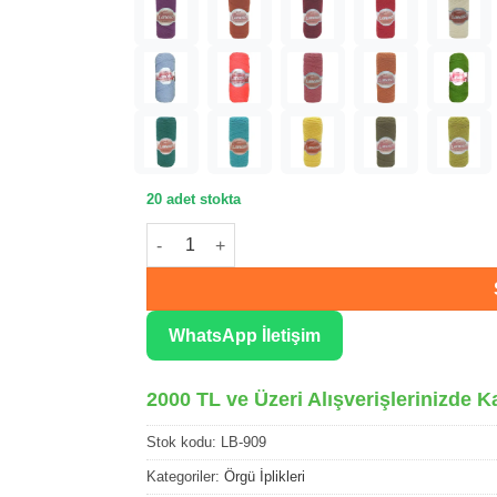
20 adet stokta
Lanoso Bonito Açık Kahve Örgü İpliği 909 ade
WhatsApp İletişim
2000 TL ve Üzeri Alışverişlerinizde K
Stok kodu:
LB-909
Kategoriler:
Örgü İplikleri