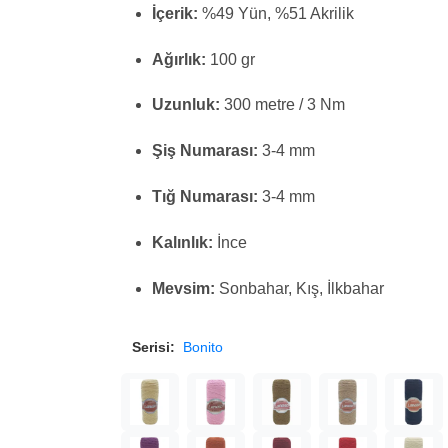
İçerik:
%49 Yün, %51 Akrilik
Ağırlık:
100 gr
Uzunluk:
300 metre / 3 Nm
Şiş Numarası:
3-4 mm
Tığ Numarası:
3-4 mm
Kalınlık:
İnce
Mevsim:
Sonbahar, Kış, İlkbahar
Serisi:
Bonito