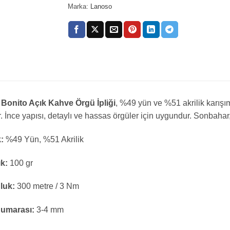
Marka:
Lanoso
Bonito Açık Kahve Örgü İpliği
, %49 yün ve %51 akrilik karışı
. İnce yapısı, detaylı ve hassas örgüler için uygundur. Sonbahar, k
k:
%49 Yün, %51 Akrilik
ık:
100 gr
luk:
300 metre / 3 Nm
Numarası:
3-4 mm