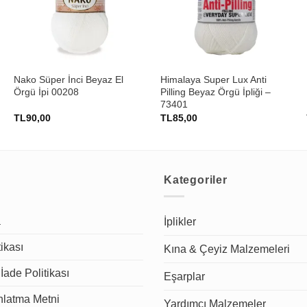
+
+
Nako Süper İnci Beyaz El
Himalaya Super Lux Anti
Örgü İpi 00208
Pilling Beyaz Örgü İpliği –
73401
TL
90,00
TL
85,00
Kategoriler
a
İplikler
tikası
Kına & Çeyiz Malzemeleri
İade Politikası
Eşarplar
latma Metni
Yardımcı Malzemeler