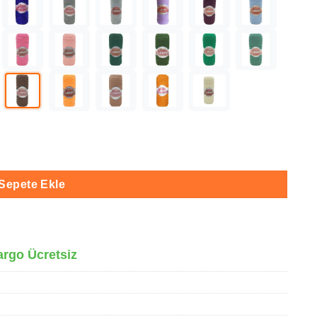
t
Sepete Ekle
argo Ücretsiz