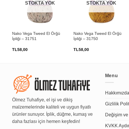
STOKTA YOK
STOKTA YOK
+
+
Nako Vega Tweed El Örğü
Nako Vega Tweed El Örğü
İpliği – 31751
İpliği – 31750
TL
58,00
TL
58,00
Menu
Hakkımızd
Ölmez Tuhafiye, el işi ve dikiş
Gizlilik Poli
malzemelerinde kaliteli ve uygun fiyatlı
ürünler sunuyor. İplik, düğme, kumaş ve
Değişim ve 
daha fazlası için hemen keşfedin!
KVKK Aydın