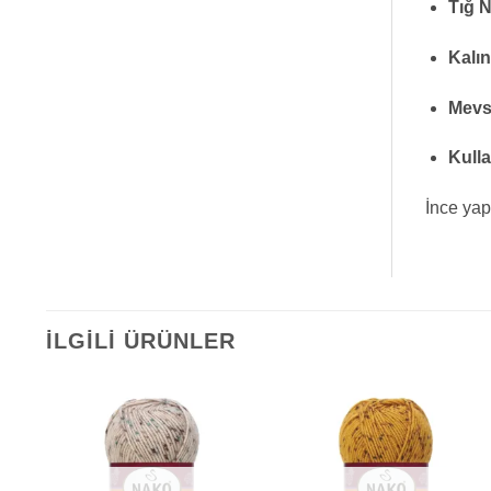
Tığ 
Kalın
Mevs
Kulla
İnce yap
İLGILI ÜRÜNLER