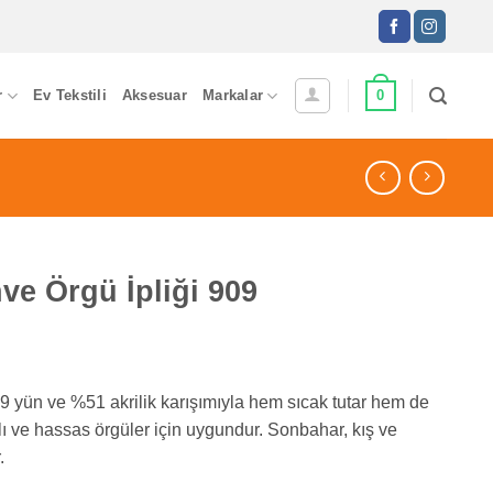
0
r
Ev Tekstili
Aksesuar
Markalar
e Örgü İpliği 909
 yün ve %51 akrilik karışımıyla hem sıcak tutar hem de
ylı ve hassas örgüler için uygundur. Sonbahar, kış ve
.