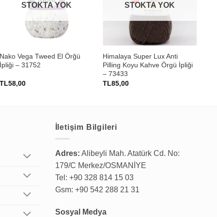
STOKTA YOK
STOKTA YOK
+
+
Nako Vega Tweed El Örğü
Himalaya Super Lux Anti
Nak
İpliği – 31752
Pilling Koyu Kahve Örgü İpliği
İpl
– 73433
TL
58,00
TL
85,00
TL
İletişim Bilgileri
Adres:
Alibeyli Mah. Atatürk Cd. No:
179/C Merkez/OSMANİYE
Tel: +90 328 814 15 03
Gsm: +90 542 288 21 31
Sosyal Medya