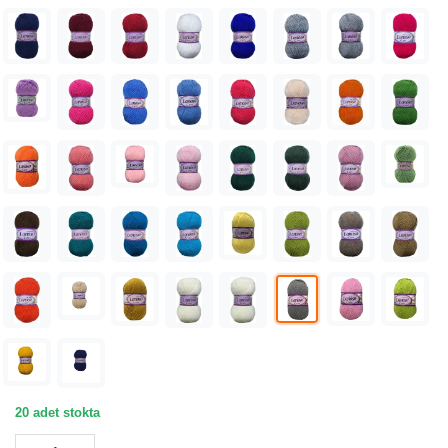
20 adet stokta
Lanoso Cazz Koyu Gri Örgü İpliği 1951 adet