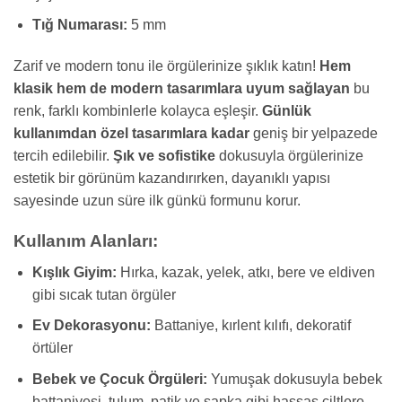
Tığ Numarası:
5 mm
Zarif ve modern tonu ile örgülerinize şıklık katın!
Hem
klasik hem de modern tasarımlara uyum sağlayan
bu
renk, farklı kombinlerle kolayca eşleşir.
Günlük
kullanımdan özel tasarımlara kadar
geniş bir yelpazede
tercih edilebilir.
Şık ve sofistike
dokusuyla örgülerinize
estetik bir görünüm kazandırırken, dayanıklı yapısı
sayesinde uzun süre ilk günkü formunu korur.
Kullanım Alanları:
Kışlık Giyim:
Hırka, kazak, yelek, atkı, bere ve eldiven
gibi sıcak tutan örgüler
Ev Dekorasyonu:
Battaniye, kırlent kılıfı, dekoratif
örtüler
Bebek ve Çocuk Örgüleri:
Yumuşak dokusuyla bebek
battaniyesi, tulum, patik ve şapka gibi hassas ciltlere