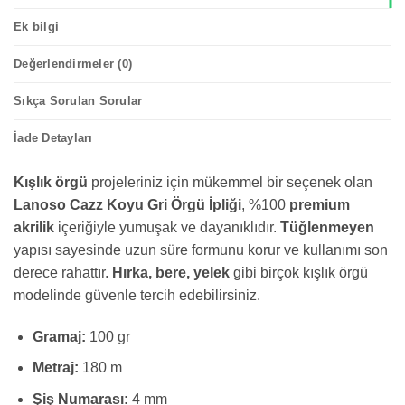
Ek bilgi
Değerlendirmeler (0)
Sıkça Sorulan Sorular
İade Detayları
Kışlık örgü
projeleriniz için mükemmel bir seçenek olan
Lanoso Cazz Koyu Gri Örgü İpliği
, %100
premium
akrilik
içeriğiyle yumuşak ve dayanıklıdır.
Tüğlenmeyen
yapısı sayesinde uzun süre formunu korur ve kullanımı son
derece rahattır.
Hırka, bere, yelek
gibi birçok kışlık örgü
modelinde güvenle tercih edebilirsiniz.
Gramaj:
100 gr
Metraj:
180 m
Şiş Numarası:
4 mm