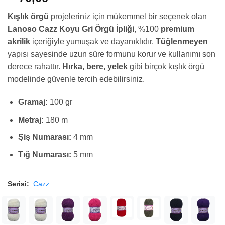
Kışlık örgü
projeleriniz için mükemmel bir seçenek olan
Lanoso Cazz Koyu Gri Örgü İpliği
, %100
premium
akrilik
içeriğiyle yumuşak ve dayanıklıdır.
Tüğlenmeyen
yapısı sayesinde uzun süre formunu korur ve kullanımı son
derece rahattır.
Hırka, bere, yelek
gibi birçok kışlık örgü
modelinde güvenle tercih edebilirsiniz.
Gramaj:
100 gr
Metraj:
180 m
Şiş Numarası:
4 mm
Tığ Numarası:
5 mm
Serisi:
Cazz