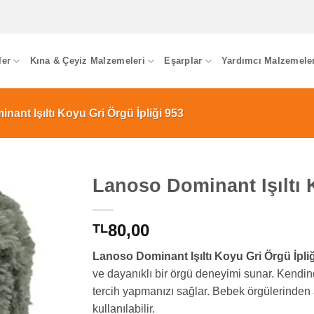
ler
Kına & Çeyiz Malzemeleri
Eşarplar
Yardımcı Malzemele
ant Işıltı Koyu Gri Örgü İpliği 953
Lanoso Dominant Işıltı 
80,00
TL
Lanoso Dominant Işıltı Koyu Gri Örgü İpliğ
ve dayanıklı bir örgü deneyimi sunar. Kendin
tercih yapmanızı sağlar. Bebek örgülerinden 
kullanılabilir.