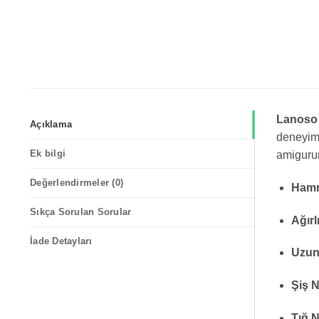
Lanoso 
Açıklama
deneyimi
Ek bilgi
amigurum
Değerlendirmeler (0)
Hamm
Sıkça Sorulan Sorular
Ağırl
İade Detayları
Uzun
Şiş 
Tığ 