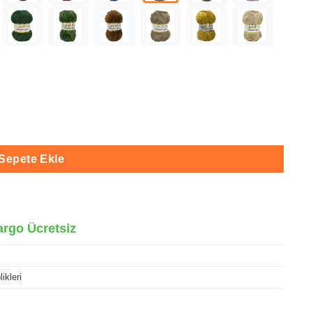
3 adet
Sepete Ekle
argo Ücretsiz
ikleri