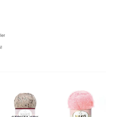
ler
i!