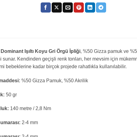
Dominant Işıltı Koyu Gri Örgü İpliği
, %50 Gizza pamuk ve %50 
 sunar. Kendinden geçişli renk tonları, her mevsim için mükemm
i bebeklerine kadar birçok projede rahatlıkla kullanılabilir.
addesi:
%50 Gizza Pamuk, %50 Akrilik
ık:
50 gr
luk:
140 metre / 2,8 Nm
Numarası:
2-4 mm
Numarası:
2-4 mm