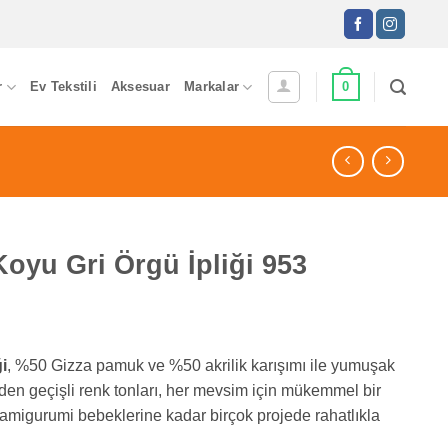
0
r
Ev Tekstili
Aksesuar
Markalar
Koyu Gri Örgü İpliği 953
i
, %50 Gizza pamuk ve %50 akrilik karışımı ile yumuşak
den geçişli renk tonları, her mevsim için mükemmel bir
amigurumi bebeklerine kadar birçok projede rahatlıkla