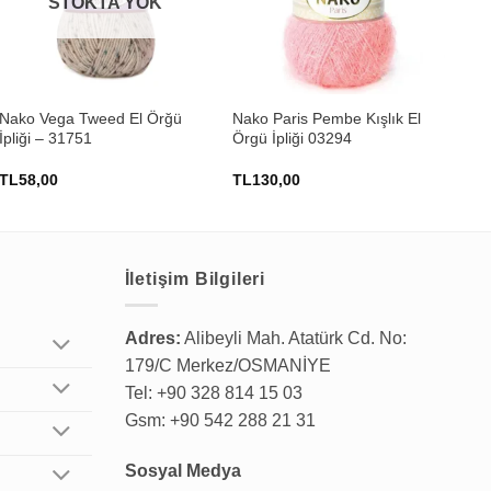
STOKTA YOK
+
+
Nako Vega Tweed El Örğü
Nako Paris Pembe Kışlık El
Him
İpliği – 31751
Örgü İpliği 03294
Pil
73
TL
58,00
TL
130,00
TL
İletişim Bilgileri
Adres:
Alibeyli Mah. Atatürk Cd. No:
179/C Merkez/OSMANİYE
Tel: +90 328 814 15 03
Gsm: +90 542 288 21 31
Sosyal Medya