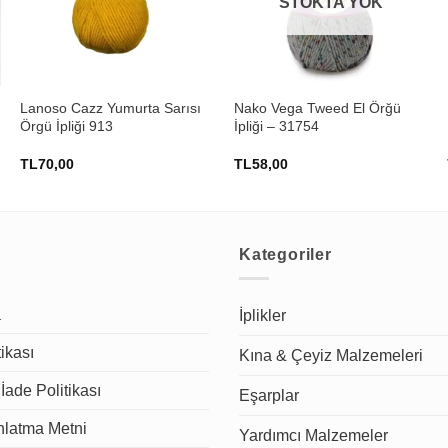
STOKTA YOK
+
+
Lanoso Cazz Yumurta Sarısı
Nako Vega Tweed El Örğü
Örgü İpliği 913
İpliği – 31754
TL
70,00
TL
58,00
Kategoriler
a
İplikler
tikası
Kına & Çeyiz Malzemeleri
İade Politikası
Eşarplar
latma Metni
Yardımcı Malzemeler