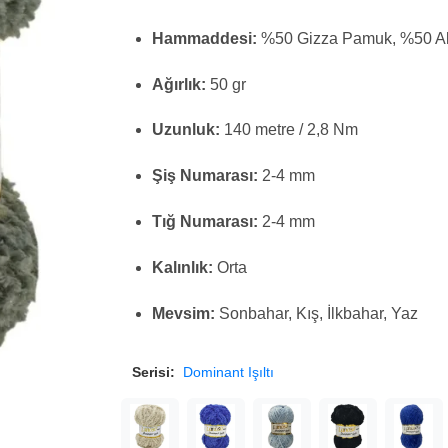
Hammaddesi:
%50 Gizza Pamuk, %50 Akr
Ağırlık:
50 gr
Uzunluk:
140 metre / 2,8 Nm
Şiş Numarası:
2-4 mm
Tığ Numarası:
2-4 mm
Kalınlık:
Orta
Mevsim:
Sonbahar, Kış, İlkbahar, Yaz
Serisi:
Dominant Işıltı