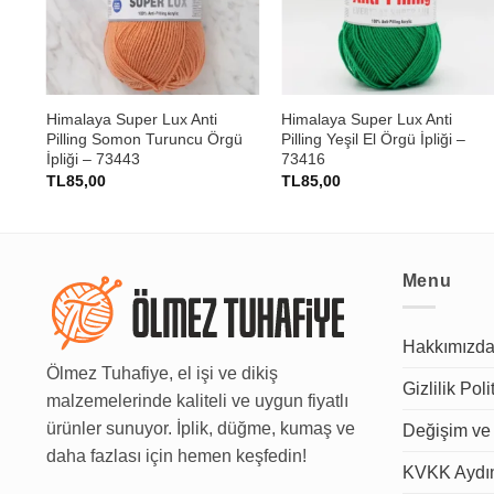
+
+
Himalaya Super Lux Anti
Himalaya Super Lux Anti
Pilling Somon Turuncu Örgü
Pilling Yeşil El Örgü İpliği –
İpliği – 73443
73416
TL
85,00
TL
85,00
Menu
Hakkımızd
Ölmez Tuhafiye, el işi ve dikiş
Gizlilik Poli
malzemelerinde kaliteli ve uygun fiyatlı
ürünler sunuyor. İplik, düğme, kumaş ve
Değişim ve 
daha fazlası için hemen keşfedin!
KVKK Aydın