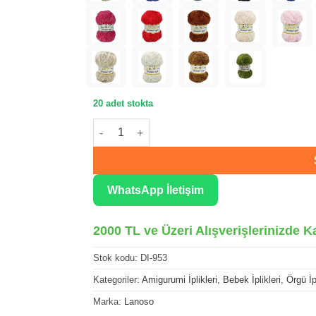
20 adet stokta
Lanoso Dominant Işıltı Koyu Gri Örgü İpliği 95
WhatsApp İletişim
2000 TL ve Üzeri Alışverişlerinizde K
Stok kodu:
DI-953
Kategoriler:
Amigurumi İplikleri
,
Bebek İplikleri
,
Örgü İpl
Marka:
Lanoso