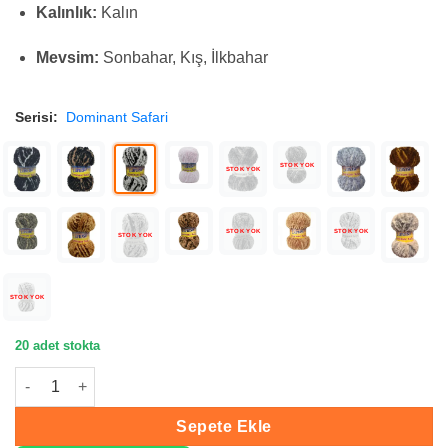
Kalınlık:
Kalın
Mevsim:
Sonbahar, Kış, İlkbahar
Serisi:
Dominant Safari
STOK YOK
STOK YOK
STOK YOK
STOK YOK
STOK YOK
STOK YOK
20 adet stokta
Lanoso Dominant Safari El Örgü İpliği 5560 adet
Sepete Ekle