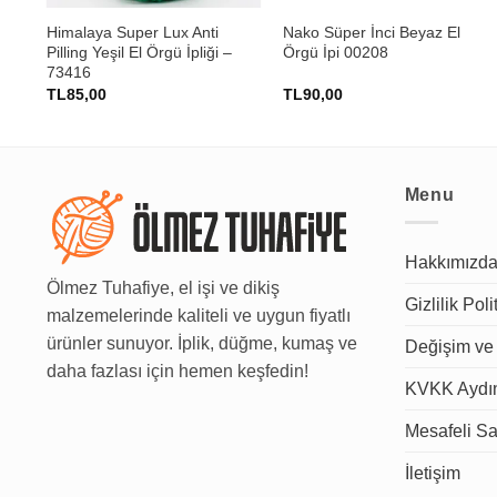
Himalaya Super Lux Anti
Nako Süper İnci Beyaz El
 –
Pilling Yeşil El Örgü İpliği –
Örgü İpi 00208
73416
TL
85,00
TL
90,00
Menu
Hakkımızd
Ölmez Tuhafiye, el işi ve dikiş
Gizlilik Poli
malzemelerinde kaliteli ve uygun fiyatlı
ürünler sunuyor. İplik, düğme, kumaş ve
Değişim ve 
daha fazlası için hemen keşfedin!
KVKK Aydın
Mesafeli Sa
İletişim