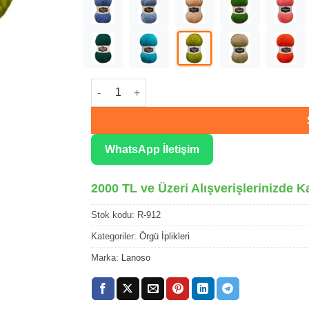
Lanoso Remy Fıstık Yeşili El Örgü İpliği 912 ad
WhatsApp İletişim
2000 TL ve Üzeri Alışverişlerinizde K
Stok kodu:
R-912
Kategoriler:
Örgü İplikleri
Marka:
Lanoso