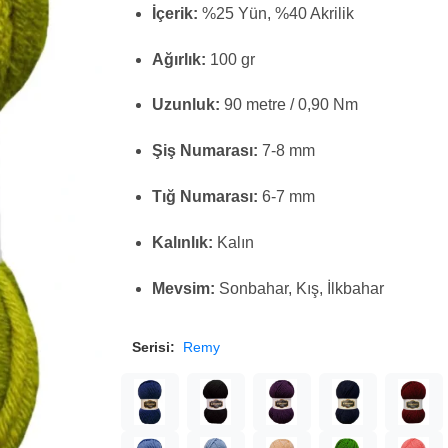
İçerik:
%25 Yün, %40 Akrilik
Ağırlık:
100 gr
Uzunluk:
90 metre / 0,90 Nm
Şiş Numarası:
7-8 mm
Tığ Numarası:
6-7 mm
Kalınlık:
Kalın
Mevsim:
Sonbahar, Kış, İlkbahar
Serisi:
Remy