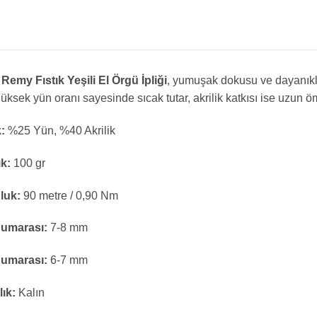
emy Fıstık Yeşili El Örgü İpliği
, yumuşak dokusu ve dayanıklı 
üksek yün oranı sayesinde sıcak tutar, akrilik katkısı ise uzun ö
k:
%25 Yün, %40 Akrilik
ık:
100 gr
luk:
90 metre / 0,90 Nm
Numarası:
7-8 mm
Numarası:
6-7 mm
lık:
Kalın