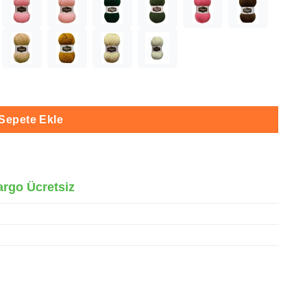
et
Sepete Ekle
argo Ücretsiz