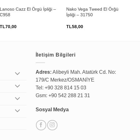
Lanoso Cazz El Örgü İpliği –
Nako Vega Tweed El Örğü
Kar
C958
İpliği – 31750
El 
TL
70,00
TL
58,00
TL
İletişim Bilgileri
Adres:
Alibeyli Mah. Atatürk Cd. No:
179/C Merkez/OSMANİYE
Tel: +90 328 814 15 03
Gsm: +90 542 288 21 31
Sosyal Medya