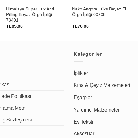
Himalaya Super Lux Anti
Nako Angora Lüks Beyaz El
Pilling Beyaz Örgü İpliği –
Örgü İpliği 00208
73401
TL
85,00
TL
70,00
Kategoriler
a
İplikler
tikası
Kına & Çeyiz Malzemeleri
İade Politikası
Eşarplar
latma Metni
Yardımcı Malzemeler
tış Sözleşmesi
Ev Tekstili
Aksesuar