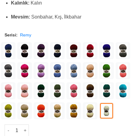
Kalınlık:
Kalın
Mevsim:
Sonbahar, Kış, İlkbahar
Serisi:
Remy
Lanoso Remy Krem El Örgü İpliği 901 adet