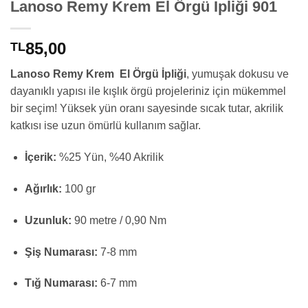
Lanoso Remy Krem El Örgü İpliği 901
85,00
TL
Lanoso Remy Krem El Örgü İpliği
, yumuşak dokusu ve
dayanıklı yapısı ile kışlık örgü projeleriniz için mükemmel
bir seçim! Yüksek yün oranı sayesinde sıcak tutar, akrilik
katkısı ise uzun ömürlü kullanım sağlar.
İçerik:
%25 Yün, %40 Akrilik
Ağırlık:
100 gr
Uzunluk:
90 metre / 0,90 Nm
Şiş Numarası:
7-8 mm
Tığ Numarası:
6-7 mm