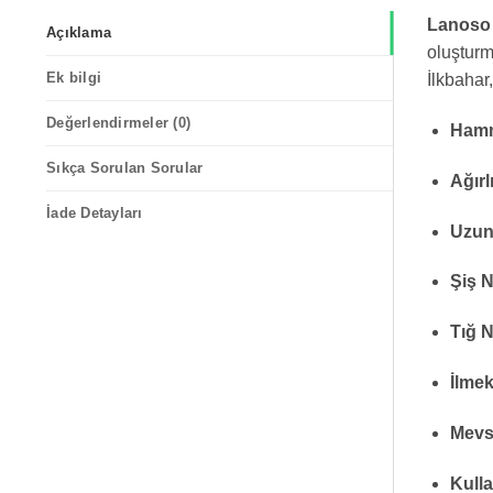
Lanoso 
Açıklama
oluşturm
Ek bilgi
İlkbahar,
Değerlendirmeler (0)
Hamm
Sıkça Sorulan Sorular
Ağırl
İade Detayları
Uzun
Şiş 
Tığ 
İlmek
Mevs
Kulla