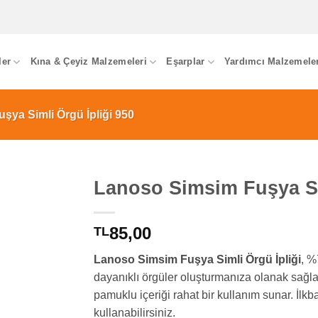
ler
Kına & Çeyiz Malzemeleri
Eşarplar
Yardımcı Malzemele
ya Simli Örgü İpliği 950
Lanoso Simsim Fuşya Si
85,00
TL
Lanoso Simsim Fuşya Simli Örgü İpliği
, %
dayanıklı örgüler oluşturmanıza olanak sağlar.
pamuklu içeriği rahat bir kullanım sunar. İlkb
kullanabilirsiniz.