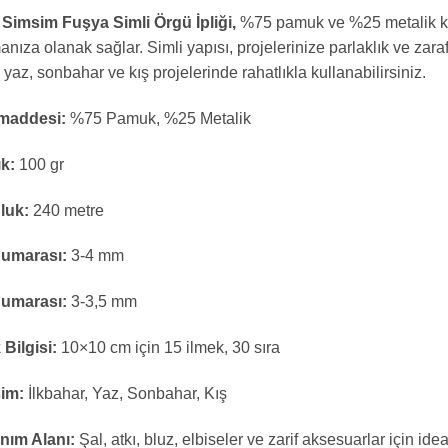
Simsim Fuşya Simli Örgü İpliği,
%75 pamuk ve %25 metalik kar
anıza olanak sağlar. Simli yapısı, projelerinize parlaklık ve zara
 yaz, sonbahar ve kış projelerinde rahatlıkla kullanabilirsiniz.
addesi:
%75 Pamuk, %25 Metalik
ık:
100 gr
luk:
240 metre
Numarası:
3-4 mm
Numarası:
3-3,5 mm
 Bilgisi:
10×10 cm için 15 ilmek, 30 sıra
im:
İlkbahar, Yaz, Sonbahar, Kış
nım Alanı:
Şal, atkı, bluz, elbiseler ve zarif aksesuarlar için idea