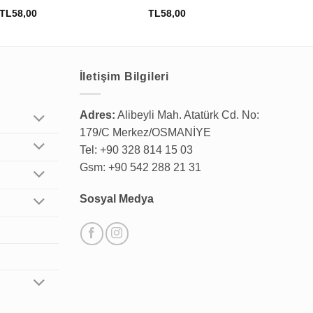
TL
58,00
TL
58,00
TL
İletişim Bilgileri
Adres:
Alibeyli Mah. Atatürk Cd. No:
179/C Merkez/OSMANİYE
Tel: +90 328 814 15 03
Gsm: +90 542 288 21 31
Sosyal Medya