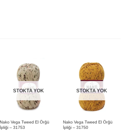
STOKTA YOK
STOKTA YOK
+
+
Nako Vega Tweed El Örğü
Nako Vega Tweed El Örğü
Nak
İpliği – 31753
İpliği – 31750
İpl