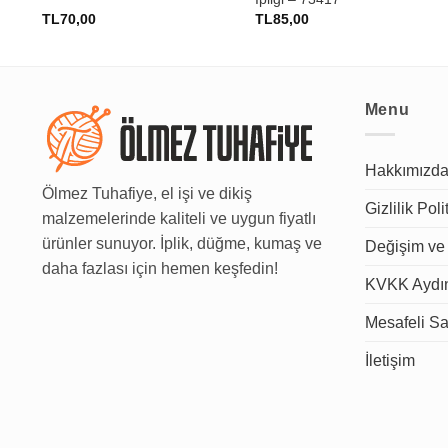
TL
70,00
TL
85,00
Menu
Hakkımızd
Ölmez Tuhafiye, el işi ve dikiş
Gizlilik Poli
malzemelerinde kaliteli ve uygun fiyatlı
ürünler sunuyor. İplik, düğme, kumaş ve
Değişim ve 
daha fazlası için hemen keşfedin!
KVKK Aydın
Mesafeli Sa
İletişim