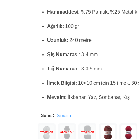
Hammaddesi:
%75 Pamuk, %25 Metalik
Ağırlık:
100 gr
Uzunluk:
240 metre
Şiş Numarası:
3-4 mm
Tığ Numarası:
3-3,5 mm
İlmek Bilgisi:
10×10 cm için 15 ilmek, 30 
Mevsim:
İlkbahar, Yaz, Sonbahar, Kış
Serisi:
Simsim
STOK YOK
STOK YOK
STOK YOK