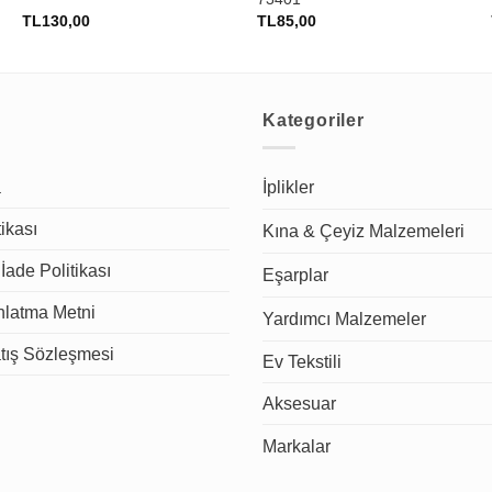
TL
130,00
TL
85,00
Kategoriler
a
İplikler
tikası
Kına & Çeyiz Malzemeleri
İade Politikası
Eşarplar
latma Metni
Yardımcı Malzemeler
tış Sözleşmesi
Ev Tekstili
Aksesuar
Markalar