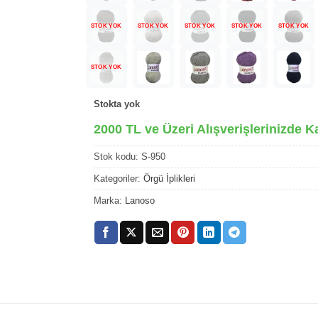
STOK YOK
STOK YOK
STOK YOK
STOK YOK
STOK YOK
STOK YOK
Stokta yok
2000 TL ve Üzeri Alışverişlerinizde K
Stok kodu:
S-950
Kategoriler:
Örgü İplikleri
Marka:
Lanoso