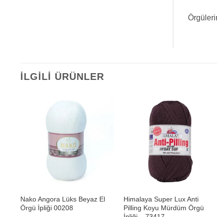
Örgülerin
İLGILI ÜRÜNLER
+
+
sı
Nako Angora Lüks Beyaz El
Himalaya Super Lux Anti
Örgü İpliği 00208
Pilling Koyu Mürdüm Örgü
İpliği – 73417