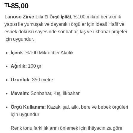
85,00
TL
Lanoso Zirve Lila
, %100 mikrofiber akrilik
El Örgü İpliği
yapısı ile yumuşak ve dayanıklı örgüler için ideal! Hafif ve
esnek dokusu sayesinde sonbahar, kış ve ilkbahar projeleri
için uygundur.
İçerik:
%100 Mikrofiber Akrilik
Ağırlık:
100 gr
Uzunluk:
350 metre
Mevsim:
Sonbahar, Kış, İlkbahar
Örgü Kullanımı:
Kazak, şal, atkı, bere ve bebek örgüleri
için uygundur
Renk tonu farklılıklarını önlemek için ihtiyacınıza göre