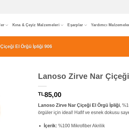
ler
Kına & Çeyiz Malzemeleri
Eşarplar
Yardımcı Malzemele
Çiçeği El Örğü İpliği 906
Lanoso Zirve Nar Çiçeği 
85,00
TL
Lanoso Zirve Nar Çiçeği El Örgü İpliği
, %1
örgüler için ideal! Hafif ve esnek dokusu say
İçerik:
%100 Mikrofiber Akrilik