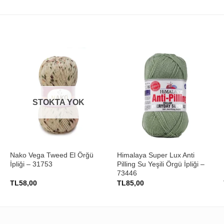
STOKTA YOK
+
+
Nako Vega Tweed El Örğü
Himalaya Super Lux Anti
İpliği – 31753
Pilling Su Yeşili Örgü İpliği –
73446
TL
58,00
TL
85,00