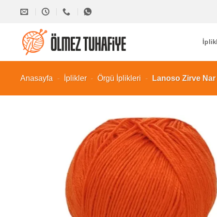
İçeriğe
atla
İplik
Anasayfa
-
İplikler
-
Örgü İplikleri
-
Lanoso Zirve Nar 