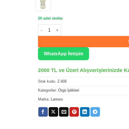
20 adet stokta
Lanoso Zirve Nar Çiçeği El Örğü İpliği 906 ade
WhatsApp İletişim
2000 TL ve Üzeri Alışverişlerinizde K
Stok kodu:
Z-906
Kategoriler:
Örgü İplikleri
Marka:
Lanoso