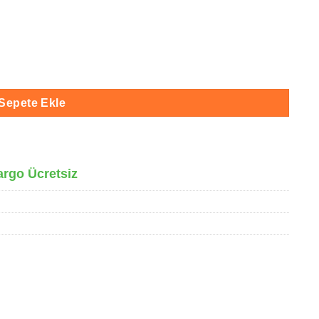
t
Sepete Ekle
argo Ücretsiz