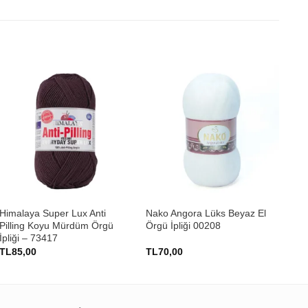
+
+
Himalaya Super Lux Anti
Nako Angora Lüks Beyaz El
Nak
Pilling Koyu Mürdüm Örgü
Örgü İpliği 00208
Örg
İpliği – 73417
TL
85,00
TL
70,00
TL