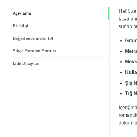
Hafif, z
Açıklama
tasarlan
Ek bilgi
sunan bu 
Değerlendirmeler (0)
Gram
Metra
Sıkça Sorulan Sorular
Mevs
İade Detayları
Kulla
Şiş 
Tığ 
İçeriğin
romantik
dökümlü 