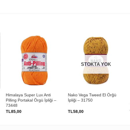
STOKTA YOK
+
+
Himalaya Super Lux Anti
Nako Vega Tweed El Örğü
Pilling Portakal Örgü İpliği –
İpliği – 31750
73448
TL
85,00
TL
58,00