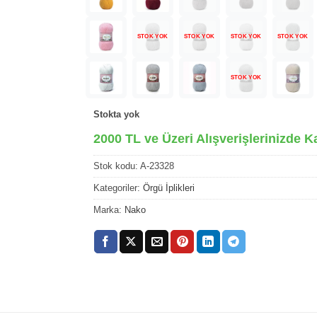
STOK YOK
STOK YOK
STOK YOK
STOK YOK
STOK YOK
Stokta yok
2000 TL ve Üzeri Alışverişlerinizde K
Stok kodu:
A-23328
Kategoriler:
Örgü İplikleri
Marka:
Nako