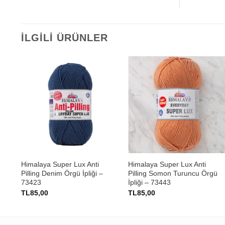
İLGILI ÜRÜNLER
+
+
Himalaya Super Lux Anti
Himalaya Super Lux Anti
413
Pilling Denim Örgü İpliği –
Pilling Somon Turuncu Örgü
73423
İpliği – 73443
TL
85,00
TL
85,00