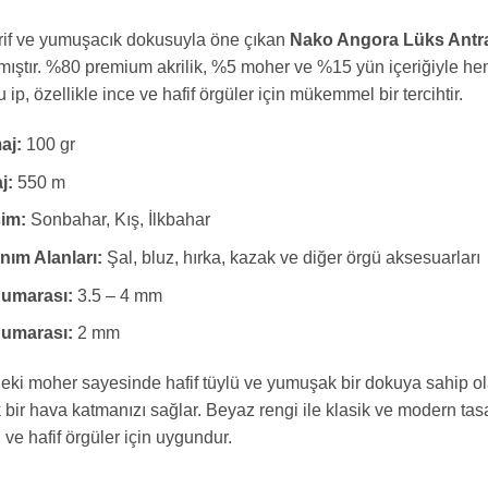
arif ve yumuşacık dokusuyla öne çıkan
Nako Angora Lüks Antras
mıştır. %80 premium akrilik, %5 moher ve %15 yün içeriğiyle hem
ip, özellikle ince ve hafif örgüler için mükemmel bir tercihtir.
aj:
100 gr
j:
550 m
im:
Sonbahar, Kış, İlkbahar
nım Alanları:
Şal, bluz, hırka, kazak ve diğer örgü aksesuarları
Numarası:
3.5 – 4 mm
Numarası:
2 mm
deki moher sayesinde hafif tüylü ve yumuşak bir dokuya sahip o
 bir hava katmanızı sağlar. Beyaz rengi ile klasik ve modern tasar
ve hafif örgüler için uygundur.