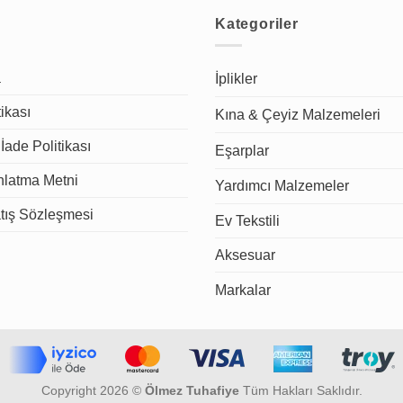
Kategoriler
a
İplikler
tikası
Kına & Çeyiz Malzemeleri
İade Politikası
Eşarplar
latma Metni
Yardımcı Malzemeler
tış Sözleşmesi
Ev Tekstili
Aksesuar
Markalar
Copyright 2026 ©
Ölmez Tuhafiye
Tüm Hakları Saklıdır.