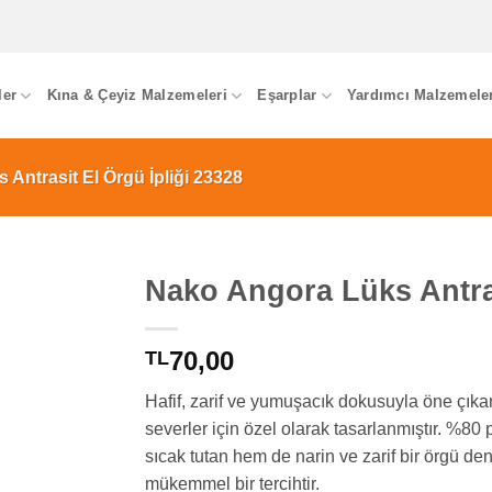
ler
Kına & Çeyiz Malzemeleri
Eşarplar
Yardımcı Malzemele
Antrasit El Örgü İpliği 23328
Nako Angora Lüks Antras
70,00
TL
Hafif, zarif ve yumuşacık dokusuyla öne çık
severler için özel olarak tasarlanmıştır. %8
sıcak tutan hem de narin ve zarif bir örgü den
mükemmel bir tercihtir.