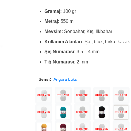
Gramaj:
100 gr
Metraj:
550 m
Mevsim:
Sonbahar, Kış, İlkbahar
Kullanım Alanları:
Şal, bluz, hırka, kazak
Şiş Numarası:
3.5 – 4 mm
Tığ Numarası:
2 mm
Serisi:
Angora Lüks
STOK YOK
STOK YOK
STOK YOK
STOK YOK
STOK YOK
STOK YOK
STOK YOK
STOK YOK
STOK YOK
STOK YOK
STOK YOK