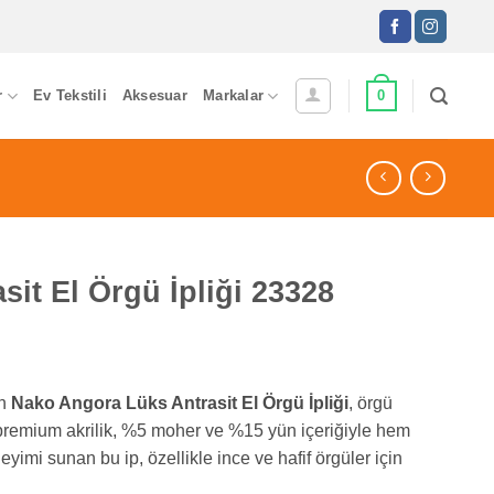
0
r
Ev Tekstili
Aksesuar
Markalar
it El Örgü İpliği 23328
an
Nako Angora Lüks Antrasit El Örgü İpliği
, örgü
0 premium akrilik, %5 moher ve %15 yün içeriğiyle hem
eyimi sunan bu ip, özellikle ince ve hafif örgüler için