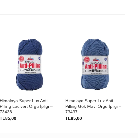
+
+
Himalaya Super Lux Anti
Himalaya Super Lux Anti
Nak
Pilling Lacivert Örgü İpliği –
Pilling Gök Mavi Örgü İpliği –
İpl
73438
73437
TL
85,00
TL
85,00
TL