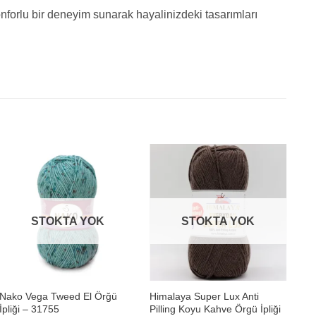
nforlu bir deneyim sunarak hayalinizdeki tasarımları
STOKTA YOK
STOKTA YOK
+
+
Nako Vega Tweed El Örğü
Himalaya Super Lux Anti
Him
İpliği – 31755
Pilling Koyu Kahve Örgü İpliği
Pil