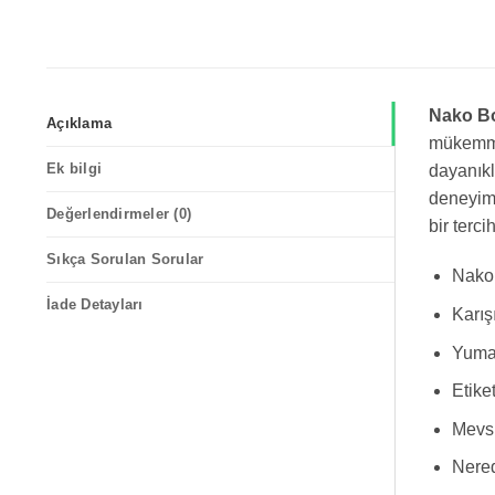
Nako Bo
Açıklama
mükemmel
Ek bilgi
dayanıkl
deneyimi
Değerlendirmeler (0)
bir tercih
Sıkça Sorulan Sorular
Nako 
İade Detayları
Karış
Yumak
Etike
Mevsi
Nered