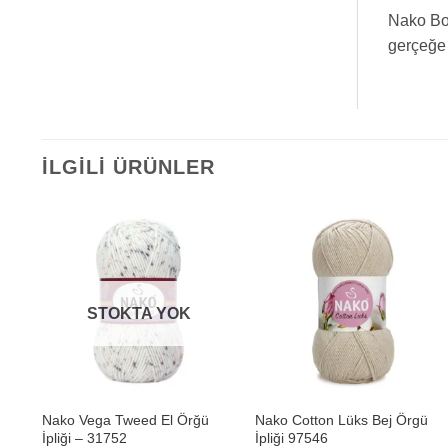
Nako Bon
gerçeğe 
İLGILI ÜRÜNLER
STOKTA YOK
+
+
l
Nako Vega Tweed El Örğü
Nako Cotton Lüks Bej Örgü
İpliği – 31752
İpliği 97546