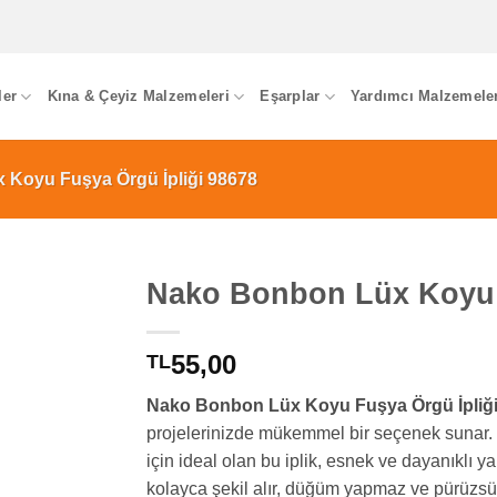
ler
Kına & Çeyiz Malzemeleri
Eşarplar
Yardımcı Malzemele
Koyu Fuşya Örgü İpliği 98678
Nako Bonbon Lüx Koyu F
55,00
TL
Nako Bonbon Lüx Koyu Fuşya Örgü İpliği
projelerinizde mükemmel bir seçenek sunar.
için ideal olan bu iplik, esnek ve dayanıklı 
kolayca şekil alır, düğüm yapmaz ve pürüzsüz