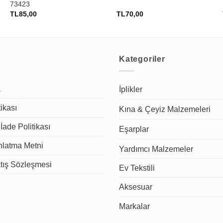
73423
TL
85,00
TL
70,00
Kategoriler
a
İplikler
tikası
Kına & Çeyiz Malzemeleri
İade Politikası
Eşarplar
latma Metni
Yardımcı Malzemeler
tış Sözleşmesi
Ev Tekstili
Aksesuar
Markalar