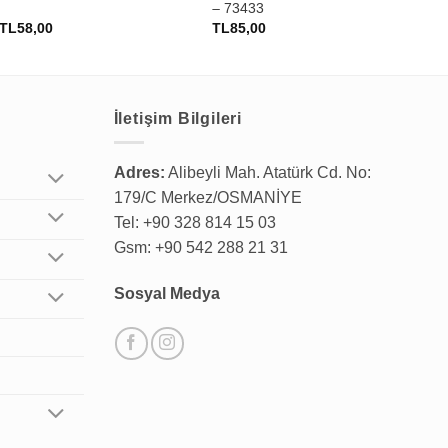
– 73433
73
TL
58,00
TL
85,00
TL
İletişim Bilgileri
Adres:
Alibeyli Mah. Atatürk Cd. No:
179/C Merkez/OSMANİYE
Tel: +90 328 814 15 03
Gsm: +90 542 288 21 31
Sosyal Medya