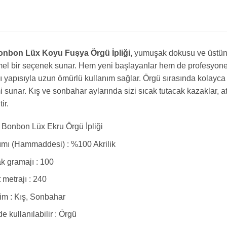
nbon Lüx Koyu Fuşya Örgü İpliği,
yumuşak dokusu ve üstün ka
 bir seçenek sunar. Hem yeni başlayanlar hem de profesyonel ör
ı yapısıyla uzun ömürlü kullanım sağlar. Örgü sırasında kolayca
 sunar. Kış ve sonbahar aylarında sizi sıcak tutacak kazaklar, a
tir.
Bonbon Lüx Ekru Örgü İpliği
ımı (Hammaddesi) : %100 Akrilik
 gramajı : 100
t metrajı : 240
m : Kış, Sonbahar
e kullanılabilir : Örgü