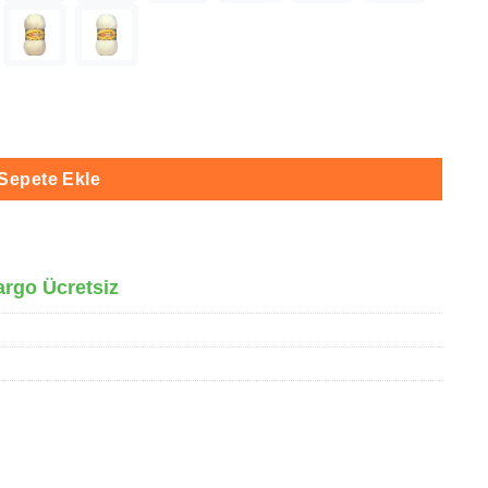
78 adet
Sepete Ekle
argo Ücretsiz