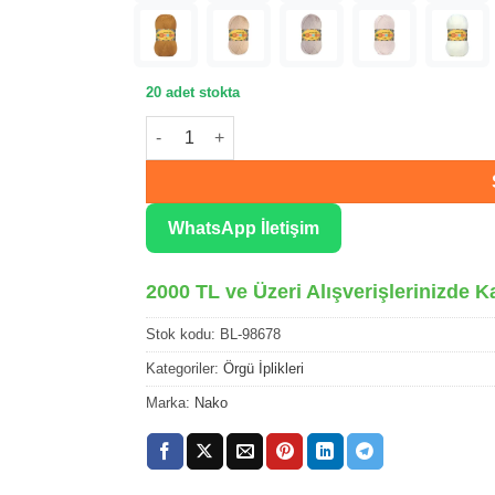
20 adet stokta
Nako Bonbon Lüx Koyu Fuşya Örgü İpliği 986
WhatsApp İletişim
2000 TL ve Üzeri Alışverişlerinizde K
Stok kodu:
BL-98678
Kategoriler:
Örgü İplikleri
Marka:
Nako