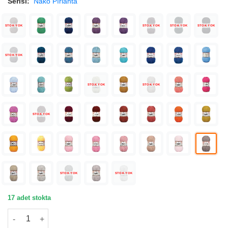
Serisi:
Nako Pırlanta
STOK YOK
STOK YOK
STOK YOK
STOK YOK
STOK YOK
STOK YOK
STOK YOK
STOK YOK
STOK YOK
STOK YOK
17 adet stokta
Nako Pırlanta Vizon Örgü İpliği 02000 adet