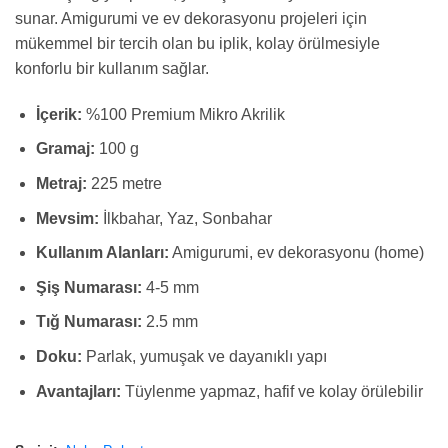
sunar. Amigurumi ve ev dekorasyonu projeleri için
mükemmel bir tercih olan bu iplik, kolay örülmesiyle
konforlu bir kullanım sağlar.
İçerik:
%100 Premium Mikro Akrilik
Gramaj:
100 g
Metraj:
225 metre
Mevsim:
İlkbahar, Yaz, Sonbahar
Kullanım Alanları:
Amigurumi, ev dekorasyonu (home)
Şiş Numarası:
4-5 mm
Tığ Numarası:
2.5 mm
Doku:
Parlak, yumuşak ve dayanıklı yapı
Avantajları:
Tüylenme yapmaz, hafif ve kolay örülebilir