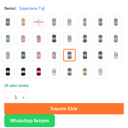
Serisi:
Süperlana Tığ
STOK YOK
20 adet stokta
Alize Süperlana Tığ Gül Grisi Örgü İpliği 142 adet
Sepete Ekle
WhatsApp İletişim