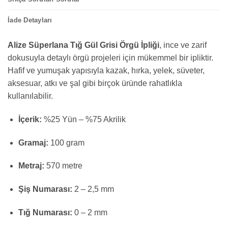
İade Detayları
Alize Süperlana Tığ Gül Grisi Örgü İpliği
, ince ve zarif
dokusuyla detaylı örgü projeleri için mükemmel bir ipliktir.
Hafif ve yumuşak yapısıyla kazak, hırka, yelek, süveter,
aksesuar, atkı ve şal gibi birçok üründe rahatlıkla
kullanılabilir.
İçerik:
%25 Yün – %75 Akrilik
Gramaj:
100 gram
Metraj:
570 metre
Şiş Numarası:
2 – 2,5 mm
Tığ Numarası:
0 – 2 mm