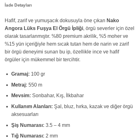
İade Detayları
Hafif, zarif ve yumuşacık dokusuyla öne çıkan
Nako
Angora Lüks Fuşya El Örgü İpliği
, örgü severler için özel
olarak tasarlanmıştır. %80 premium akrilik, %5 moher ve
%15 yün içeriğiyle hem sıcak tutan hem de narin ve zarif
bir örgü deneyimi sunan bu ip, özellikle ince ve hafif
örgüler için mükemmel bir tercihtir.
Gramaj:
100 gr
Metraj:
550 m
Mevsim:
Sonbahar, Kış, İlkbahar
Kullanım Alanları:
Şal, bluz, hırka, kazak ve diğer örgü
aksesuarları
Şiş Numarası:
3.5 – 4 mm
Tığ Numarası:
2 mm