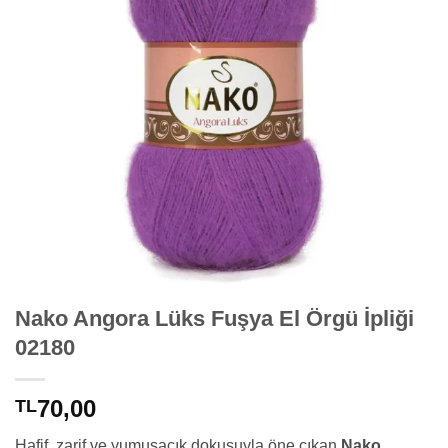
Nako Angora Lüks Fuşya El Örgü İpliği
02180
70,00
TL
Hafif, zarif ve yumuşacık dokusuyla öne çıkan
Nako