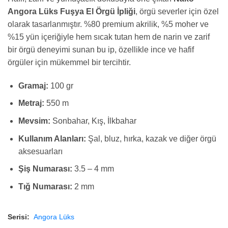
Angora Lüks Fuşya El Örgü İpliği
, örgü severler için özel
olarak tasarlanmıştır. %80 premium akrilik, %5 moher ve
%15 yün içeriğiyle hem sıcak tutan hem de narin ve zarif
bir örgü deneyimi sunan bu ip, özellikle ince ve hafif
örgüler için mükemmel bir tercihtir.
Gramaj:
100 gr
Metraj:
550 m
Mevsim:
Sonbahar, Kış, İlkbahar
Kullanım Alanları:
Şal, bluz, hırka, kazak ve diğer örgü
aksesuarları
Şiş Numarası:
3.5 – 4 mm
Tığ Numarası:
2 mm
Serisi:
Angora Lüks