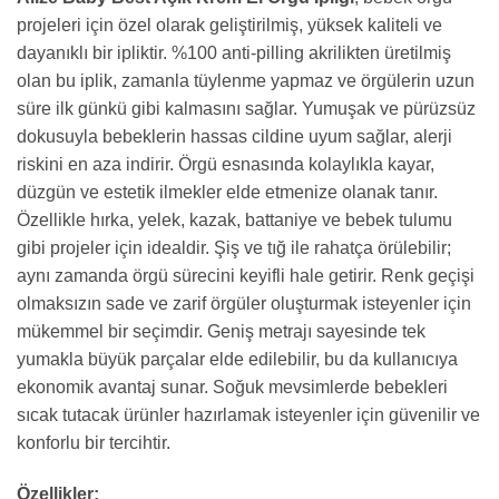
projeleri için özel olarak geliştirilmiş, yüksek kaliteli ve
dayanıklı bir ipliktir. %100 anti-pilling akrilikten üretilmiş
olan bu iplik, zamanla tüylenme yapmaz ve örgülerin uzun
süre ilk günkü gibi kalmasını sağlar. Yumuşak ve pürüzsüz
dokusuyla bebeklerin hassas cildine uyum sağlar, alerji
riskini en aza indirir. Örgü esnasında kolaylıkla kayar,
düzgün ve estetik ilmekler elde etmenize olanak tanır.
Özellikle hırka, yelek, kazak, battaniye ve bebek tulumu
gibi projeler için idealdir. Şiş ve tığ ile rahatça örülebilir;
aynı zamanda örgü sürecini keyifli hale getirir. Renk geçişi
olmaksızın sade ve zarif örgüler oluşturmak isteyenler için
mükemmel bir seçimdir. Geniş metrajı sayesinde tek
yumakla büyük parçalar elde edilebilir, bu da kullanıcıya
ekonomik avantaj sunar. Soğuk mevsimlerde bebekleri
sıcak tutacak ürünler hazırlamak isteyenler için güvenilir ve
konforlu bir tercihtir.
Özellikler: