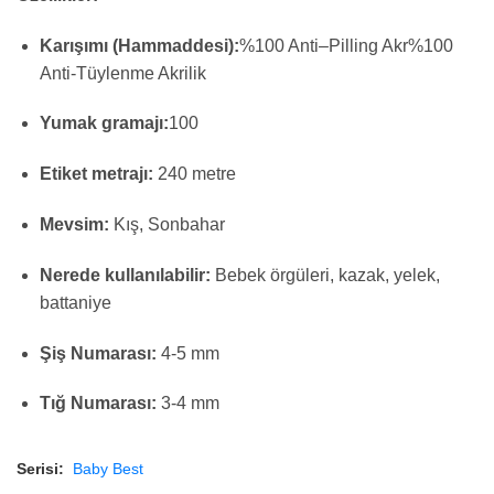
Karışımı (Hammaddesi):
%
100
Anti
–
Pilling
Akr
%100
Anti-Tüylenme Akrilik
Yumak gramajı:
100
Etiket metrajı:
240 metre
Mevsim:
Kış, Sonbahar
Nerede kullanılabilir:
Bebek örgüleri, kazak, yelek,
battaniye
Şiş Numarası:
4-5 mm
Tığ Numarası:
3-4 mm
Serisi:
Baby Best