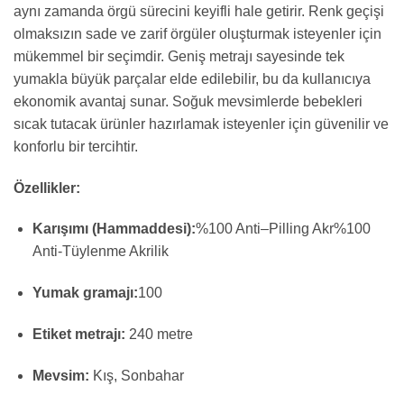
aynı zamanda örgü sürecini keyifli hale getirir. Renk geçişi
olmaksızın sade ve zarif örgüler oluşturmak isteyenler için
mükemmel bir seçimdir. Geniş metrajı sayesinde tek
yumakla büyük parçalar elde edilebilir, bu da kullanıcıya
ekonomik avantaj sunar. Soğuk mevsimlerde bebekleri
sıcak tutacak ürünler hazırlamak isteyenler için güvenilir ve
konforlu bir tercihtir.
Özellikler:
Karışımı (Hammaddesi):
%
100
Anti
–
Pilling
Akr
%100
Anti-Tüylenme Akrilik
Yumak gramajı:
100
Etiket metrajı:
240 metre
Mevsim:
Kış, Sonbahar