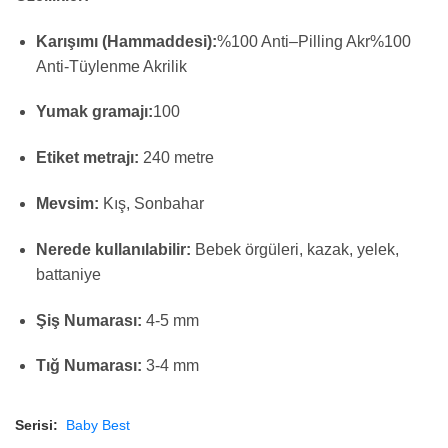
Karışımı (Hammaddesi):
%
100
Anti
–
Pilling
Akr
%100
Anti-Tüylenme Akrilik
Yumak gramajı:
100
Etiket metrajı:
240 metre
Mevsim:
Kış, Sonbahar
Nerede kullanılabilir:
Bebek örgüleri, kazak, yelek,
battaniye
Şiş Numarası:
4-5 mm
Tığ Numarası:
3-4 mm
Serisi:
Baby Best