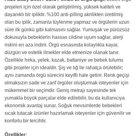
projeleri için özel olarak geliştirilmiş, yüksek kaliteli ve
dayanıklı bir ipliktir. %100 anti-pilling akrilikten üretilmiş
olan bu iplik, zamanla tüylenme yapmaz ve örgülerin uzun
süre ilk günkü gibi kalmasını sağlar. Yumuşak ve pürüzsüz
dokusuyla bebeklerin hassas cildine uyum sağlar, alerji
riskini en aza indirir. Örgü esnasında kolaylıkla kayar,
düzgün ve estetik ilmekler elde etmenize olanak tanır.
Özellikle hırka, yelek, kazak, battaniye ve bebek tulumu
gibi projeler için idealdir. Şiş ve tığ ile rahatça örülebilir;
aynı zamanda örgü sürecini keyifli hale getirir. Renk geçişi
olmaksızın sade ve zarif örgüler oluşturmak isteyenler için
mükemmel bir seçimdir. Geniş metrajı sayesinde tek
yumakla büyük parçalar elde edilebilir, bu da kullanıcıya
ekonomik avantaj sunar. Soğuk mevsimlerde bebekleri
sıcak tutacak ürünler hazırlamak isteyenler için güvenilir ve
konforlu bir tercihtir.
Özellikler: