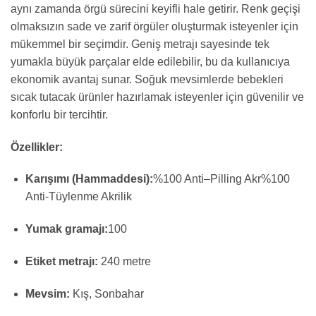
aynı zamanda örgü sürecini keyifli hale getirir. Renk geçişi
olmaksızın sade ve zarif örgüler oluşturmak isteyenler için
mükemmel bir seçimdir. Geniş metrajı sayesinde tek
yumakla büyük parçalar elde edilebilir, bu da kullanıcıya
ekonomik avantaj sunar. Soğuk mevsimlerde bebekleri
sıcak tutacak ürünler hazırlamak isteyenler için güvenilir ve
konforlu bir tercihtir.
Özellikler:
Karışımı (Hammaddesi):
%
100
Anti
–
Pilling
Akr
%100
Anti-Tüylenme Akrilik
Yumak gramajı:
100
Etiket metrajı:
240 metre
Mevsim:
Kış, Sonbahar