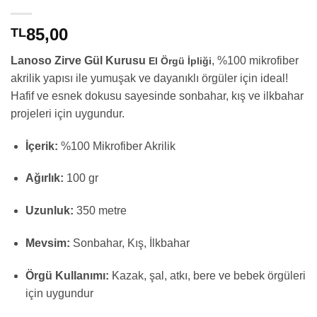
85,00
TL
Lanoso Zirve Gül Kurusu
, %100 mikrofiber
El Örgü İpliği
akrilik yapısı ile yumuşak ve dayanıklı örgüler için ideal!
Hafif ve esnek dokusu sayesinde sonbahar, kış ve ilkbahar
projeleri için uygundur.
İçerik:
%100 Mikrofiber Akrilik
Ağırlık:
100 gr
Uzunluk:
350 metre
Mevsim:
Sonbahar, Kış, İlkbahar
Örgü Kullanımı:
Kazak, şal, atkı, bere ve bebek örgüleri
için uygundur