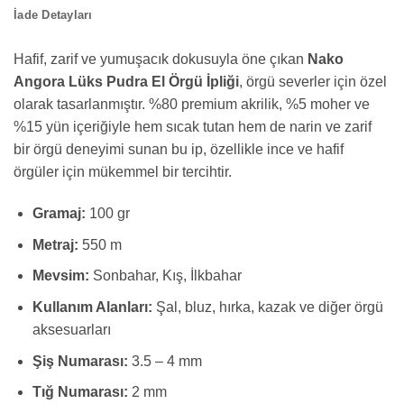
İade Detayları
Hafif, zarif ve yumuşacık dokusuyla öne çıkan
Nako
Angora Lüks Pudra El Örgü İpliği
, örgü severler için özel
olarak tasarlanmıştır. %80 premium akrilik, %5 moher ve
%15 yün içeriğiyle hem sıcak tutan hem de narin ve zarif
bir örgü deneyimi sunan bu ip, özellikle ince ve hafif
örgüler için mükemmel bir tercihtir.
Gramaj:
100 gr
Metraj:
550 m
Mevsim:
Sonbahar, Kış, İlkbahar
Kullanım Alanları:
Şal, bluz, hırka, kazak ve diğer örgü
aksesuarları
Şiş Numarası:
3.5 – 4 mm
Tığ Numarası:
2 mm