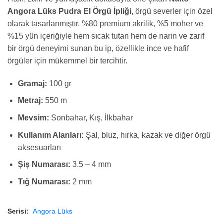
Angora Lüks Pudra El Örgü İpliği
, örgü severler için özel
olarak tasarlanmıştır. %80 premium akrilik, %5 moher ve
%15 yün içeriğiyle hem sıcak tutan hem de narin ve zarif
bir örgü deneyimi sunan bu ip, özellikle ince ve hafif
örgüler için mükemmel bir tercihtir.
Gramaj:
100 gr
Metraj:
550 m
Mevsim:
Sonbahar, Kış, İlkbahar
Kullanım Alanları:
Şal, bluz, hırka, kazak ve diğer örgü
aksesuarları
Şiş Numarası:
3.5 – 4 mm
Tığ Numarası:
2 mm
Serisi:
Angora Lüks