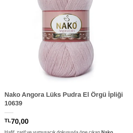
Nako Angora Lüks Pudra El Örgü İpliği
10639
70,00
TL
Hafif, zarif ve yumuşacık dokusuyla öne çıkan
Nako