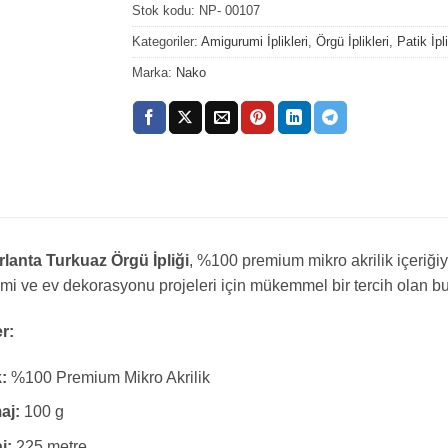
Stok kodu:
NP- 00107
Kategoriler:
Amigurumi İplikleri
,
Örgü İplikleri
,
Patik İpli
Marka:
Nako
rlanta Turkuaz Örgü İpliği
, %100 premium mikro akrilik içeriği
i ve ev dekorasyonu projeleri için mükemmel bir tercih olan bu i
er:
k:
%100 Premium Mikro Akrilik
aj:
100 g
j:
225 metre