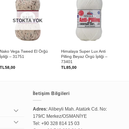
STOKTA YOK
+
+
Nako Vega Tweed El Örğü
Himalaya Super Lux Anti
Nak
İpliği – 31751
Pilling Beyaz Örgü İpliği –
İpl
73401
TL
58,00
TL
85,00
TL
İletişim Bilgileri
Adres:
Alibeyli Mah. Atatürk Cd. No:
179/C Merkez/OSMANİYE
Tel: +90 328 814 15 03