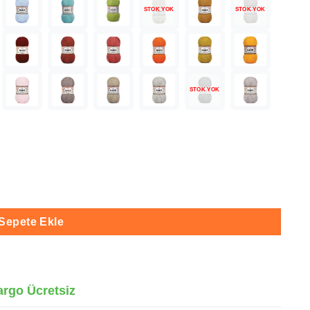
STOK YOK
STOK YOK
STOK YOK
Sepete Ekle
argo Ücretsiz