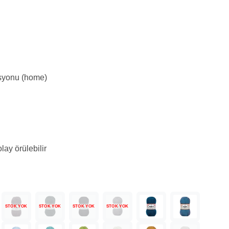
syonu (home)
ay örülebilir
STOK YOK
STOK YOK
STOK YOK
STOK YOK