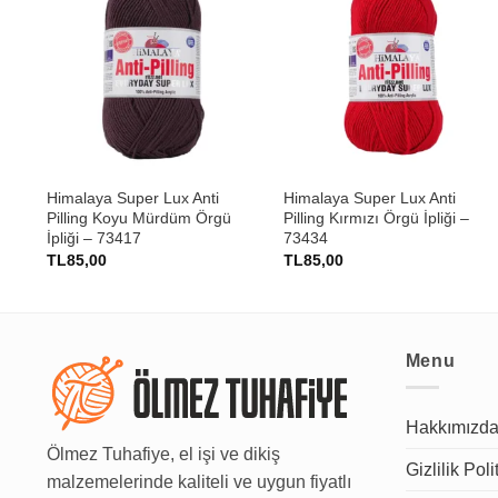
+
+
sı
Himalaya Super Lux Anti
Himalaya Super Lux Anti
Pilling Koyu Mürdüm Örgü
Pilling Kırmızı Örgü İpliği –
İpliği – 73417
73434
TL
85,00
TL
85,00
Menu
Hakkımızd
Ölmez Tuhafiye, el işi ve dikiş
Gizlilik Poli
malzemelerinde kaliteli ve uygun fiyatlı