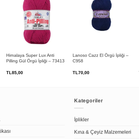
+
+
Himalaya Super Lux Anti
Lanoso Cazz El Örgü İpliği –
Pilling Gül Örgü İpliği – 73413
C958
TL
85,00
TL
70,00
Kategoriler
a
İplikler
tikası
Kına & Çeyiz Malzemeleri