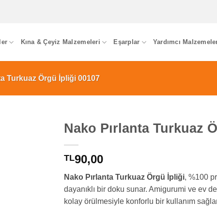
ler
Kına & Çeyiz Malzemeleri
Eşarplar
Yardımcı Malzemele
a Turkuaz Örgü İpliği 00107
Nako Pırlanta Turkuaz Ö
90,00
TL
Nako Pırlanta Turkuaz Örgü İpliği
, %100 pr
dayanıklı bir doku sunar. Amigurumi ve ev dek
kolay örülmesiyle konforlu bir kullanım sağlar