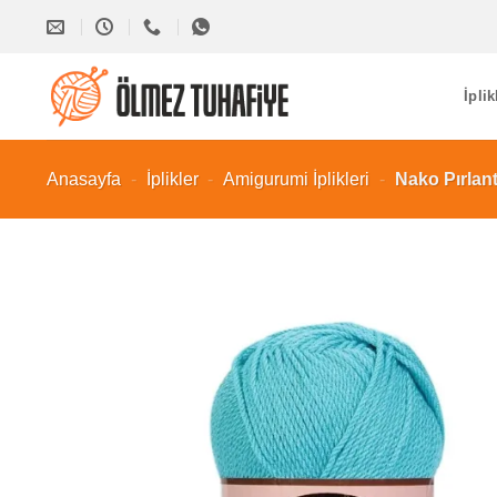
İçeriğe
atla
İplik
Anasayfa
-
İplikler
-
Amigurumi İplikleri
-
Nako Pırlant