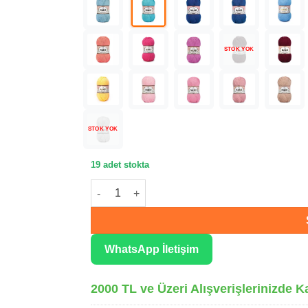
STOK YOK
STOK YOK
19 adet stokta
Nako Pırlanta Turkuaz Örgü İpliği 00107 adet
WhatsApp İletişim
2000 TL ve Üzeri Alışverişlerinizde K