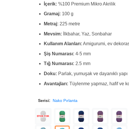
İçerik:
%100 Premium Mikro Akrilik
Gramaj:
100 g
Metraj:
225 metre
Mevsim:
İlkbahar, Yaz, Sonbahar
Kullanım Alanları:
Amigurumi, ev dekora
Şiş Numarası:
4-5 mm
Tığ Numarası:
2.5 mm
Doku:
Parlak, yumuşak ve dayanıklı yapı
Avantajları:
Tüylenme yapmaz, hafif ve kol
Serisi:
Nako Pırlanta
STOK YOK