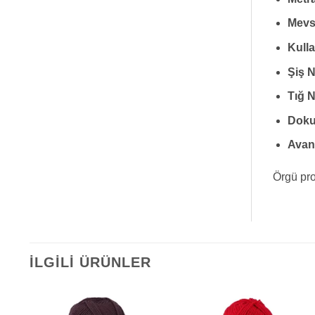
Mevs
Kulla
Şiş 
Tığ 
Doku
Avant
Örgü pro
İLGILI ÜRÜNLER