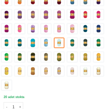
20 adet stokta
Nako Bonbon Lüx Mint Örgü İpliği 98340 adet